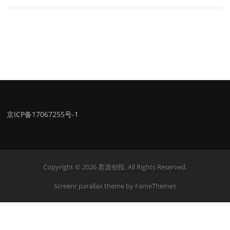
京ICP备17067255号-1
Copyright © 2026 君源创投. All Rights Reserved.
Screenr parallax theme
by FameThemes